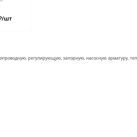
₽
/шт
опроводную, регулирующую, запорную, насосную арматуру, теп