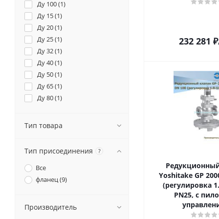
Ду 100 (
1
)
Ду 15 (
1
)
Ду 20 (
1
)
Ду 25 (
1
)
232 281
₽
Ду 32 (
1
)
Ду 40 (
1
)
Ду 50 (
1
)
Ду 65 (
1
)
Ду 80 (
1
)
Тип товара
Тип присоединения
?
Редукционный
Все
Yoshitake GP 20
фланец (
9
)
(регулировка 1.
PN25, с пил
управлен
Производитель