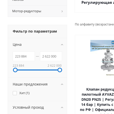
Регулирующая 
Мотор-редукторы
По алфавиту (возрастан
Фильтр по параметрам
Цена
223 884
2 622 000
Наши предложения
Клапан редук
Хит (
1
)
пилотный AYVAZ 
DN20 PN25 | Регу
14 бар | Купить 
Условный проход
по РФ | Официал