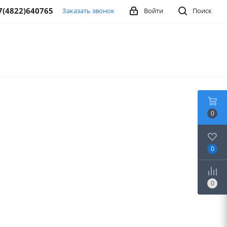
7(4822)640765
Заказать звонок
Войти
Поиск
0
0
0