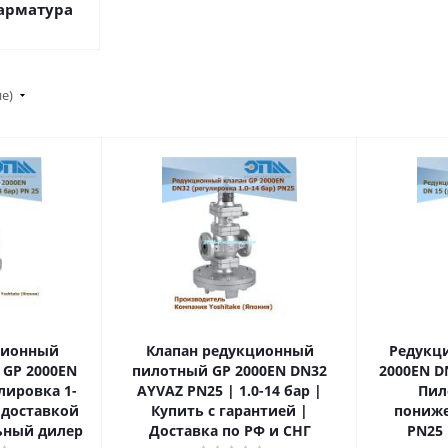
арматура
ие)
ционный
Клапан редукционный
Редукц
GP 2000EN
пилотный GP 2000EN DN32
2000EN D
лировка 1-
AYVAZ PN25 | 1.0-14 бар |
Пил
с доставкой
Купить с гарантией |
пониже
ьный дилер
Доставка по РФ и СНГ
PN25 