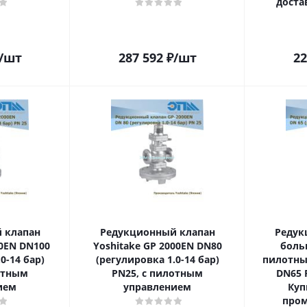
доста
/шт
287 592
₽
/шт
22
 клапан
Редукционный клапан
Редук
00EN DN100
Yoshitake GP 2000EN DN80
боль
0-14 бар)
(регулировка 1.0-14 бар)
пилотны
отным
PN25, с пилотным
DN65 P
ием
управлением
Куп
пром