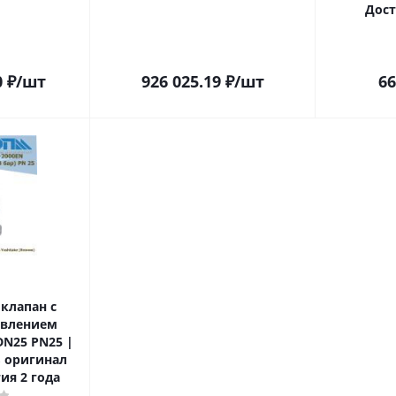
Дост
0
₽
/шт
926 025.19
₽
/шт
66
клапан с
авлением
DN25 PN25 |
ь оригинал
ия 2 года