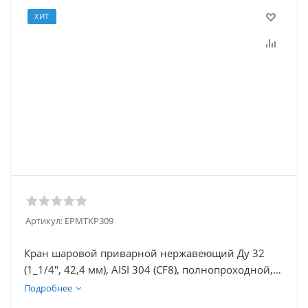
ХИТ
Артикул:
EPMTKP309
Кран шаровой приварной нержавеющий Ду 32
(1_1/4", 42,4 мм), AISI 304 (CF8), полнопроходной,
трехсоставной (3PC), разборный, с блокировкой
Подробнее
ручки, под приварку, удлиненный, без площадки