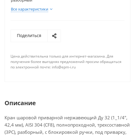
наружному диаметру;
разборный
материал корпуса — нержавеющая сталь AISI304;
Все характеристики
конструкция — под приварку, трехсоставной,
разборный, с блокировкой ручки;
Кран не оснащен площадкой для подключения
Поделиться
электропривода или пневмопривода.
Шаровой кран является надёжным и долговечным
Цена действительна только для интернет-магазина. Для
запорным устройством, которое широко
получения более выгоднях предложений просим обращаться
применяется в различных отраслях
по электронной почте: info@epm-i.ru
промышленности и строительства. Он
применяется для перекрытия потока рабочей
среды, такой как вода, газ, нефтепродукты и
другие неагрессивные жидкости. Благодаря своей
конструкции и материалам изготовления кран
Описание
обладает высокой устойчивостью к коррозии и
агрессивным средам, что делает его надёжным и
Кран шаровой приварной нержавеющий Ду 32 (1_1/4",
долговечным запорным устройством.
42,4 мм), AISI 304 (CF8), полнопроходной, трехсоставной
(3PC), разборный, с блокировкой ручки, под приварку,